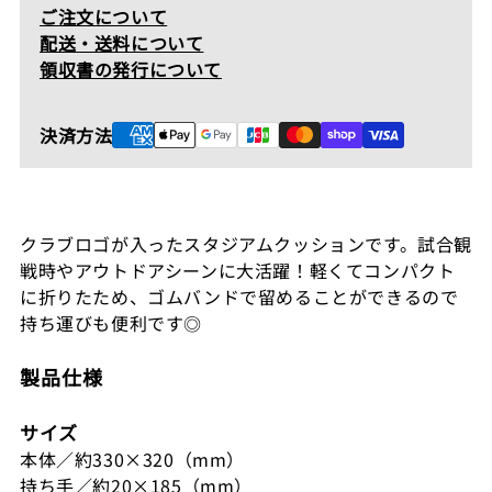
ア
ア
ご注文について
ム
ム
配送・送料について
ク
ク
領収書の発行について
ッ
ッ
シ
シ
決済方法
ョ
ョ
ン
ン
の
の
数
数
量
量
クラブロゴが入ったスタジアムクッションです。試合観
を
を
戦時やアウトドアシーンに大活躍！軽くてコンパクト
減
増
に折りたため、ゴムバンドで留めることができるので
ら
や
持ち運びも便利です◎
す
す
製品仕様
サイズ
本体／約330×320（mm）
持ち手／約20×185（mm）