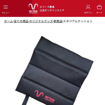
ロ
グ
コンテンツに進む
エリース豊島
イ
公式オンラインストア
メニュー
ログイン
カート
ン
ホーム
全ての商品
オリジナルグッズ
新商品
スタジアムクッション
商品情報にスキップ