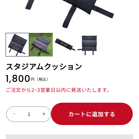
スタジアムクッション
1,800
円
（税込）
通
常
ご注文から2~3営業日以内に発送いたします。
価
格
数
カートに追加する
ス
ス
量
タ
タ
ジ
ジ