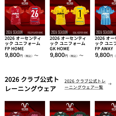
2026 オーセンティ
2026 オーセンティ
2026 オ
ック ユニフォーム
ック ユニフォーム
ック ユニ
FP HOME
GK HOME
FP AWAY
通
通
通
9,800
9,800
9,800
〜
〜
円
円
円
（税込）
（税込）
（
常
常
常
価
価
価
格
格
格
2026 クラブ公式ト
2026 クラブ公式トレ
レーニングウェア
ーニングウェア一覧