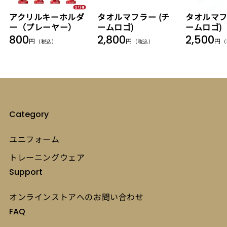
アクリルキーホルダ
タオルマフラー (チ
タオルマフ
ー（プレーヤー）
ームロゴ)
ームロゴ)
通
通
通
800
2,800
2,500
円
円
円
（税込）
（税込）
（
常
常
常
価
価
価
格
格
格
Category
ユニフォーム
トレーニングウェア
Support
オンラインストアへのお問い合わせ
FAQ