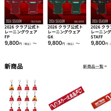
2026 クラブ公式ト
2026 クラブ公式ト
2026 ク
レーニングウェア
レーニングウェア
レーニン
FP
GK
STAFF
通
通
通
9,800
9,800
9,800
〜
〜
円
円
円
（税込）
（税込）
（
常
常
常
価
価
価
格
格
格
新商品
新商品一覧